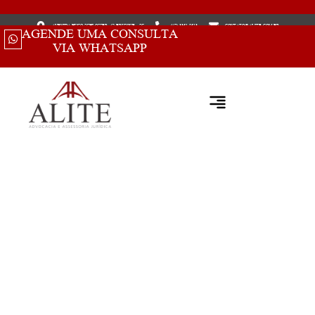
AVENIDA HUGO SCHLOSSER, 62 BRUSQUE - SC
(47) 3351.8513
CONTATO@ALITE.COM.BR
AGENDE UMA CONSULTA
VIA WHATSAPP
DIREITO CIVIL